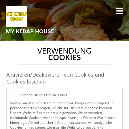
MY KEBAP HOUSE
VERWENDUNG
COOKIES
Aktivieren/Deaktivieren von Cookies und
Cookies löschen
Personalisiertes Cookie-Paket
Sowohl wir als auch Dritte mit denen wir kooperieren, zeigen Dir
personalisierte Anzeigen, welche für Dich relevant sein könnten.
Unsere Website funktioniert wie gewohnt. Wir verwenden
funktionale Cookies, welche beispielsweise in Deinem Warenkorb
hinterlegte Artikel speichern. Zudem verwenden wir analytische
Cookies, um zu sehen, wie man die Website verbessern kann.