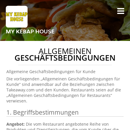
MY KEBAP HOUSE
ALLGEMEINEN
GESCHÄFTSBEDINGUNGEN
Allgemeine Geschäftsbedingungen für Kunde
Die vorliegenden „Allgemeinen Geschäftsbedingungen für
Kunde“ sind anwendbar auf die Beziehungen zwischen
Takeaway.com und den Kunden. Restaurants seien auf die
„Allgemeinen Geschäftsbedingungen für Restaurants“
verwiesen.
1. Begriffsbestimmungen
Angebot:
Die vom Restaurant angebotene Reihe von
Produkten und Dienstleistungen, die vom Kunde über die