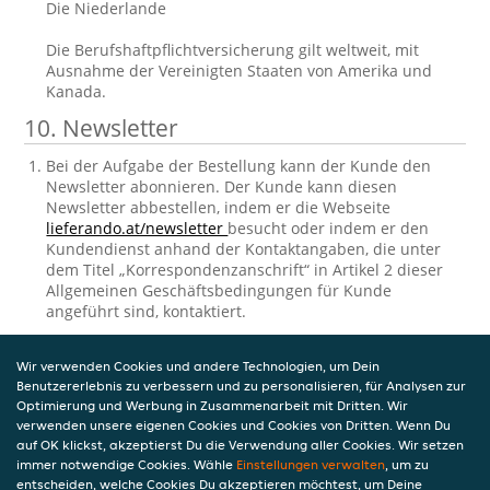
Die Niederlande
Die Berufshaftpflichtversicherung gilt weltweit, mit
Ausnahme der Vereinigten Staaten von Amerika und
Kanada.
10. Newsletter
Bei der Aufgabe der Bestellung kann der Kunde den
Newsletter abonnieren. Der Kunde kann diesen
Newsletter abbestellen, indem er die Webseite
lieferando.at/newsletter
besucht oder indem er den
Kundendienst anhand der Kontaktangaben, die unter
dem Titel „Korrespondenzanschrift“ in Artikel 2 dieser
Allgemeinen Geschäftsbedingungen für Kunde
angeführt sind, kontaktiert.
11. Einsichtnahme und Berichtigung der
Wir verwenden Cookies und andere Technologien, um Dein
gespeicherten personenbezogenen
Benutzererlebnis zu verbessern und zu personalisieren, für Analysen zur
Daten
Optimierung und Werbung in Zusammenarbeit mit Dritten. Wir
verwenden unsere eigenen Cookies und Cookies von Dritten. Wenn Du
auf OK klickst, akzeptierst Du die Verwendung aller Cookies. Wir setzen
Takeaway.com verarbeitet personenbezogene Daten in
immer notwendige Cookies. Wähle
Einstellungen verwalten
, um zu
Bezug auf den Kunden. Die Verarbeitung
entscheiden, welche Cookies Du akzeptieren möchtest, um Deine
personenbezogener Daten unterliegt den